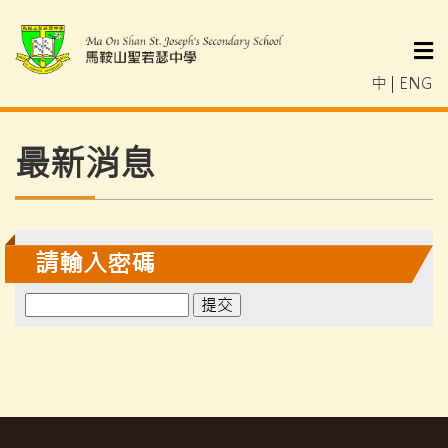
中
|
ENG
最新消息
請輸入密碼