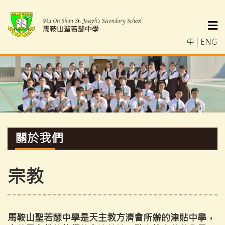
中
|
ENG
關於我們
宗教
馬鞍山聖若瑟中學是天主教方濟會所辦的津貼中學，