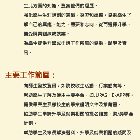
生此方面的知識、豐富他們的經歷。
强化學生生涯規劃的意識、探索和準備。協助學生了
解自己的興趣、能力、需要和志向，從而選擇升學、
接受職業訓練或就業。
為學生提供升學或申請工作所需的協助、輔導及資
訊。
主要工作範圍：
向師生發放資訊，如院校收生活動、行業動向等。
幫助學生了解及使用主要平台，如JUPAS、E-APP等。
提供畢業生及離校生的學業證明文件及推薦書。
協助學生申請升學及就業相關的提名推薦、助/獎學金
計劃。
幫助學生及家長解決選科、升學及就業相關的疑問及