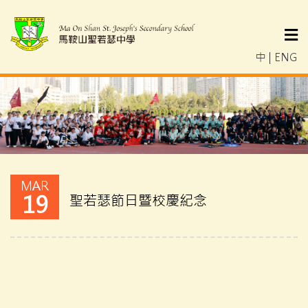
中
|
ENG
MAR
19
聖若瑟節日暨校慶紀念