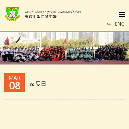
中
|
ENG
MAR
08
家長日