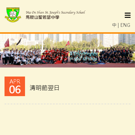
中
|
ENG
APR
06
清明節翌日