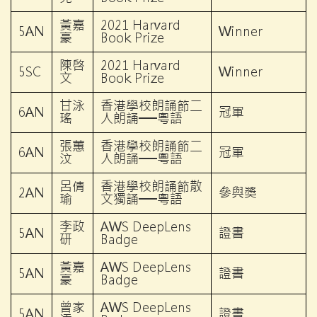
黃嘉
2021 Harvard
5AN
Winner
豪
Book Prize
陳啓
2021 Harvard
5SC
Winner
文
Book Prize
甘泳
香港學校朗誦節二
6AN
冠軍
瑤
人朗誦──粵語
張蕙
香港學校朗誦節二
6AN
冠軍
汶
人朗誦──粵語
呂倩
香港學校朗誦節散
2AN
參與獎
瑜
文獨誦──粵語
李政
AWS DeepLens
5AN
證書
研
Badge
黃嘉
AWS DeepLens
5AN
證書
豪
Badge
曾家
AWS DeepLens
5AN
證書