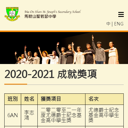
中
|
ENG
2020-2021 成就獎項
班別
姓名
獲獎項目
名次
二零二零至二一年
尤德爵士紀念
李志
6AN
度尤德爵士紀念基
基金高中學生
鴻
金高中學生獎
獎