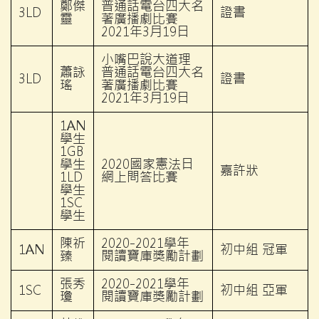
鄭傑
普通話電台四大名
3LD
證書
靈
著廣播劇比賽
2021年3月19日
小嘴巴說大道理
蕭詠
普通話電台四大名
3LD
證書
瑤
著廣播劇比賽
2021年3月19日
1AN
學生
1GB
學生
2020國家憲法日
嘉許狀
1LD
網上問答比賽
學生
1SC
學生
陳祈
2020-2021學年
1AN
初中組 冠軍
臻
閱讀寶庫獎勵計劃
張秀
2020-2021學年
1SC
初中組 亞軍
瓊
閱讀寶庫獎勵計劃