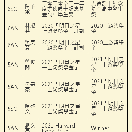
二零二零至二一年
尤德爵士紀念
陳華
6SC
度尤德爵士紀念基
基金高中學生
承
金高中學生獎
獎
林淑
2020「明日之星 –
2020上游獎學
6AN
芬
上游獎學金」計劃
金
吳美
2020「明日之星 –
2020上游獎學
6AN
寶
上游獎學金」計劃
金
2021「明日之
曾俊
2021「明日之星
5AN
星—上游獎學
聞
—上游獎學金」
金」
2021「明日之
黃嘉
2021「明日之星
5AN
星—上游獎學
豪
—上游獎學金」
金」
2021「明日之
陳啓
2021「明日之星
5SC
星—上游獎學
文
—上游獎學金」
金」
趙文
2021 Harvard
5AN
Winner
亮
Book Prize