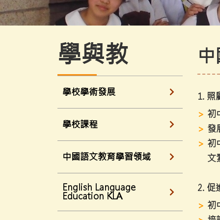
學與教
中
學校學術發展
1. 
初
學校課程
發
初
中國語文教育學習領域
文
English Language
2.
Education KLA
初