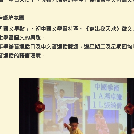
訓「中普大使」，發掘有潛質的學生作為推動中文科語文
營造語境氛圍
「語文早點」、初中語文學習特區、《寫出我天地》徵文
生學習語文的興趣。
年舉辦普通話日及中文普通話雙週，逢星期二及星期四均
普通話的語言環境。