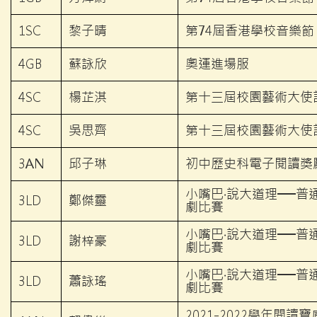
1SC
黎子晴
第74屆香港學校音樂節 2
4GB
蘇詠欣
奧運進場服
4SC
楊芷淇
第十三屆校園藝術大使
4SC
吳思齊
第十三屆校園藝術大使
3AN
邱子琳
初中歷史科電子閱讀獎勵
小嘴巴‧說大道理──普
3LD
鄭傑靈
劇比賽
小嘴巴‧說大道理──普
3LD
謝梓豪
劇比賽
小嘴巴‧說大道理──普
3LD
蕭詠瑤
劇比賽
2021-2022學年閱