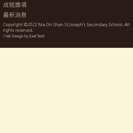
成就獎項
最新消息
Copyright ©2022 Ma On Shan St.Joseph's Secondary School. All
rights reserved.
Web Design by East Tech