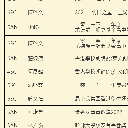
6SC
陳啓文
2021「明日之星 – 
二零二一至二二年度
6AN
李政研
尤德爵士紀念基金高中
二零二一至二二年度
6SC
陳啓文
尤德爵士紀念基金高中
6AN
莊炯熙
香港學校朗誦節(英文朗
4SC
何展鵠
香港學校朗誦節(英文朗
6SC
郭熙誼
二零二一至二二年度祁
6SC
鍾文禧
屈臣氏集團香港學生運動員獎
5AN
何諾賢
優秀女童軍選舉2022
5AN
林奕衡
哈佛大學校友會書卷獎