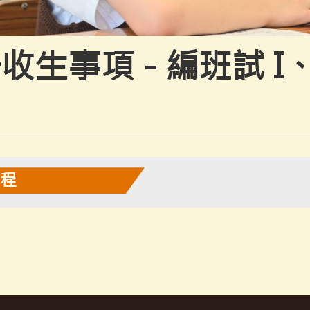
收生事項 - 編班試 I、
課程