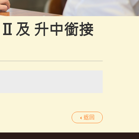
II 及 升中銜接
返回