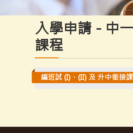
入學申請 - 中一
課程
編班試 (I)、(II) 及 升中銜接