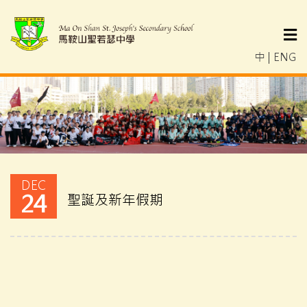
中
|
ENG
DEC
24
聖誕及新年假期